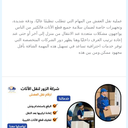
اترك تعليقاً
/
ارقام نقل العفش
,
افضل شركة نقل عفش
,
شركة نقل
العفش
,
شركة نقل عفش
,
نقل عفش
,
نقل عفش داخل وخارج المنزل
/
Alahly Media
عملية نقل العفش من المهام التي تتطلب تنظيمًا عاليًا، ودقة شديدة،
وتجهيزات خاصة لضمان سلامة جميع قطع الأثاث.فالكثير من الناس
يواجهون مشكلات متعددة عند الانتقال من منزل إلى آخر أو حتى عند
إعادة ترتيب الغرف داخليًا.وهنا يظهر دور الشركات المتخصصة التي
توفر خدمات احترافية تساعد في تسهيل هذه المهمة الشاقة بأقل
مجهود ممكن.ومن بين هذه
قراءة المزيد »
ارقام نقل العفش/+96597320645