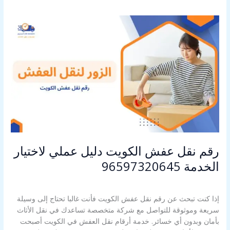
رقم
نقل
عفش
الكويت
دليل
عملي
لاختيار
الخدمة
96597320645
رقم نقل عفش الكويت دليل عملي لاختيار
الخدمة 96597320645
اترك تعليقاً
/
ارقام نقل العفش
/
Alahly Media
إذا كنت تبحث عن رقم نقل عفش الكويت فأنت غالبا تحتاج إلى وسيلة
سريعة وموثوقة للتواصل مع شركة متخصصة تساعدك في نقل الأثاث
بأمان وبدون أي خسائر. خدمة أرقام نقل العفش في الكويت أصبحت