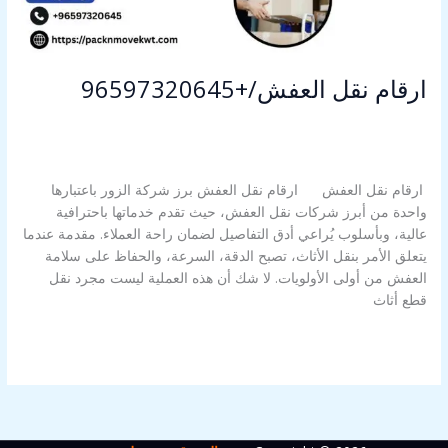
ارقام نقل العفش/+96597320645
اترك تعليقاً
/
ارقام نقل العفش
,
افضل شركة نقل عفش
,
رقم نقل عفش
,
شركة لنقل العفش
,
شركة نقل العفش
,
شركة نقل عفش
,
غير مصنف
/
Alahly Media
ارقام نقل العفش ارقام نقل العفش برز شركة الزور باعتبارها
واحدة من أبرز شركات نقل العفش، حيث تقدم خدماتها باحترافية
عالية، وبأسلوب يُراعي أدق التفاصيل لضمان راحة العملاء. مقدمة عندما
يتعلق الأمر بنقل الأثاث، تصبح الدقة، السرعة، والحفاظ على سلامة
العفش من أولى الأولويات. لا شك أن هذه العملية ليست مجرد نقل
قطع أثاث
قراءة المزيد »