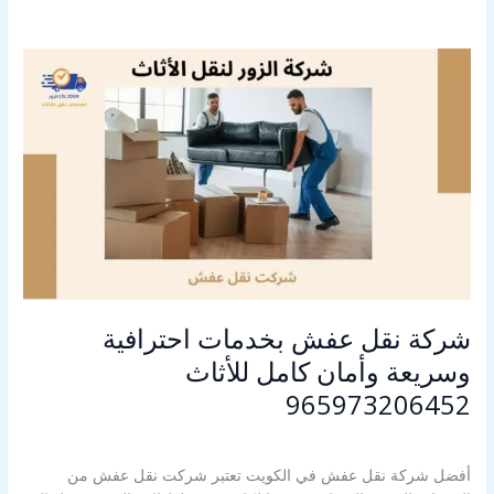
شركة
نقل
عفش
بخدمات
احترافية
وسريعة
وأمان
كامل
للأثاث
965973206452
شركة نقل عفش بخدمات احترافية
وسريعة وأمان كامل للأثاث
965973206452
اترك تعليقاً
/
شركت نقل عفش
/
Alahly Media
أفضل شركة نقل عفش في الكويت تعتبر شركت نقل عفش من