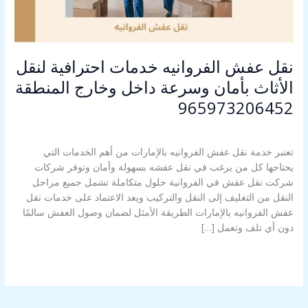
وسرعة
داخل
وخارج
المنطقة
نقل عفش الفروانيه خدمات احترافية لنقل
965973206452
الأثاث بأمان وسرعة داخل وخارج المنطقة
965973206452
اترك تعليقاً
/
نقل عفش الفروانية
/
Alahly Media
تعتبر خدمة نقل عفش الفروانيه بالإمارات من أهم الخدمات التي
يحتاجها كل من يرغب في نقل عفشه بسهولة وأمان وتوفر شركات
شركت نقل عفش في الفروانية حلول متكاملة تشمل جميع مراحل
النقل من التغليف إلى النقل والتركيب ويعد الاعتماد على خدمات نقل
عفش الفروانيه بالإمارات الطريقة الأمثل لضمان وصول العفش سالمًا
دون أي تلف وتعمل […]
قراءة المزيد »