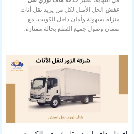
عفش
الحل الأمثل لكل من يريد نقل أثاث
منزله بسهولة وأمان داخل الكويت، مع
ضمان وصول جميع القطع بحالة ممتازة.
افضل
هاف
لوري
نقل
عفش
بالكويت
بشركة
الزور
اتصل
الان97320645
افضل هاف لوري نقل عفش بالكويت