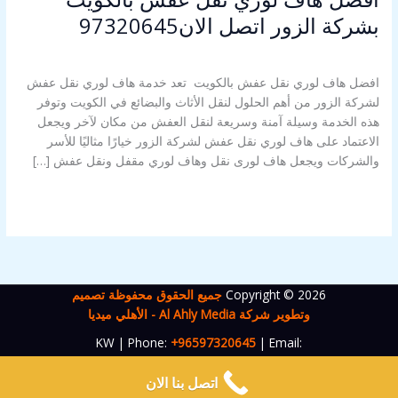
بشركة الزور اتصل الان97320645
اترك تعليقاً
/
هاف لوري نقل عفش
/
Alahly Media
افضل هاف لوري نقل عفش بالكويت تعد خدمة هاف لوري نقل عفش
لشركة الزور من أهم الحلول لنقل الأثاث والبضائع في الكويت وتوفر
هذه الخدمة وسيلة آمنة وسريعة لنقل العفش من مكان لآخر ويجعل
الاعتماد على هاف لوري نقل عفش لشركة الزور خيارًا مثاليًا للأسر
والشركات ويجعل هاف لورى نقل وهاف لوري مقفل ونقل عفش […]
قراءة المزيد »
Copyright © 2026
جميع الحقوق محفوظة تصميم
وتطوير شركة Al Ahly Media - الأهلي ميد
يا
KW | Phone:
+96597320645
|
Email:
packnmovekwt
@gmail.com
اتصل بنا الان
سياسة الخصوصية