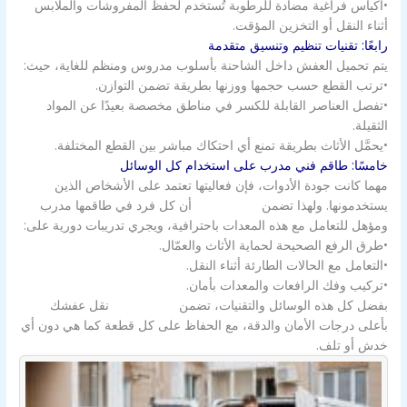
•أكياس فراغية مضادة للرطوبة تُستخدم لحفظ المفروشات والملابس
أثناء النقل أو التخزين المؤقت.
رابعًا: تقنيات تنظيم وتنسيق متقدمة
يتم تحميل العفش داخل الشاحنة بأسلوب مدروس ومنظم للغاية، حيث:
•ترتب القطع حسب حجمها ووزنها بطريقة تضمن التوازن.
•تفصل العناصر القابلة للكسر في مناطق مخصصة بعيدًا عن المواد
الثقيلة.
•يحمَّل الأثاث بطريقة تمنع أي احتكاك مباشر بين القطع المختلفة.
خامسًا: طاقم فني مدرب على استخدام كل الوسائل
مهما كانت جودة الأدوات، فإن فعاليتها تعتمد على الأشخاص الذين
يستخدمونها. ولهذا تضمن
شركة الزور
أن كل فرد في طاقمها مدرب
ومؤهل للتعامل مع هذه المعدات باحترافية، ويجري تدريبات دورية على:
•طرق الرفع الصحيحة لحماية الأثاث والعمّال.
•التعامل مع الحالات الطارئة أثناء النقل.
•تركيب وفك الرافعات والمعدات بأمان.
بفضل كل هذه الوسائل والتقنيات، تضمن
شركة الزور
نقل عفشك
بأعلى درجات الأمان والدقة، مع الحفاظ على كل قطعة كما هي دون أي
خدش أو تلف.