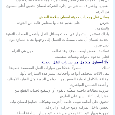
العميل، وبإشراف مباشر من إدارة الشركة لضمان تحقيق أعلى مستوى
من الرضا.
وسائل نقل ومعدات حديثة لضمان سلامة العفش
تحرص
شركة الزور
على تقديم خدماتها بمعايير عالية من الجودة
والسلامة،
ولذلك تستثمر باستمرار في أحدث وسائل النقل وأفضل المعدات التقنية
الحديثة لضمان أن تصل ممتلكات العميل إلى وجهتها بحالة ممتازة دون
أدنى ضرر.
فسلامة العفش ليست مجرّد وعد تطلقه
شركة الزور
، بل هي التزام
فعلي مدعوم بأدوات وتقنيات متقدمة.
أولًا: أسطول متكامل من سيارات النقل الحديثة
تملك
شركة الزور
أسطولًا ضخمًا من سيارات النقل المصممة خصيصًا
لنقل الأثاث بمختلف أنواعه وأحجامه. تتميز هذه السيارات بأنها:
•مغلقة بالكامل لحماية العفش من العوامل الجوية مثل الغبار، الأمطار،
أو أشعة الشمس المباشرة.
•مزودة ببطانات داخلية مبطّنة بالفوم أو الإسفنج لحماية القطع من
الاهتزازات أثناء السير على الطرق.
•تحتوي على أنظمة تثبيت خاصة (أحزمة وشبكات حماية) لضمان ثبات
العفش داخل المركبة ومنع حركته أو انزلاقه.
•مزودة بجهاز تتبع GPS يمكن من خلاله تتبع مسار الشاحنة لحظة