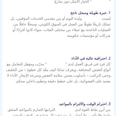
“
شركة الزور
” الخيار الأمثل دون منازع:
1. خبرة طويلة وسجل ناجح
ليست
شركة الزور
وليدة اليوم أو من مقدمي الخدمات المؤقتين، بل
تمتلك تاريخًا طويلًا من العمل في السوق الكويتي، وسجلًا حافلًا من
العمليات الناجحة مع عملاء من مختلف الفئات، سواء كانوا أفرادًا أو
شركات أو مؤسسات حكومية.
2. احترافية عالية في الأداء
كل فرد في فريق العمل لدى “
شركة الزور
” مدرّب ومؤهل للتعامل مع
أنواع العفش المختلفة، ويعرف تمامًا كيف ينفّذ كل خطوة – من التغليف
وحتى التركيب – بأسلوب يضمن سلامة العفش وسرعة الإنجاز. الأداء لا
يعتمد على العشوائية، بل على خطط دقيقة وتنظيم داخلي محكم.
3. احترام الوقت والالتزام بالمواعيد
من أبرز نقاط القوة لدى
شركة الزور
التزامها الصارم بالمواعيد المتفق
عليها. فلا تأخير، ولا أعذار، بل يتم تنفيذ كل عملية في الوقت المحدد