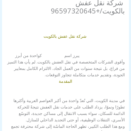
‌ شركة نقل عفش
بالكويت/+96597320645
اترك تعليقاً
/
‌ شركة نقل عفش بالكويت
,
شركة نقل العفش
,
غير
مصنف
/ بواسطة
Alahly Media
‌ شركة نقل عفش بالكويت
‌
شركة نقل عفش بالكويت
يبرز اسم
شركة الزور
كواحدة من أبرز
وأقوى الشركات المتخصصة في نقل العفش بالكويت. لم يأتِ هذا التميز
من فراغ، بل نتيجة سنوات من العمل الجاد، الالتزام الكامل بمعايير
الجودة، وتقديم خدمات متكاملة تتجاوز التوقعات.
المقدمة
في مدينة الكويت، التي تُعدّ واحدة من أكبر العواصم العربية وأكثرها
تطورًا ونموًا، يزداد الطلب على خدمات نقل العفش نتيجةً للحركة
الدائمة للسكان، سواء بسبب الانتقال إلى مساكن جديدة، التوسّع
الأسري، التنقلات الوظيفية، أو حتى التجديد الداخلي للمنازل.
ومع هذا الطلب الكبير، تظهر الحاجة الماسّة إلى شركة محترفة تجمع