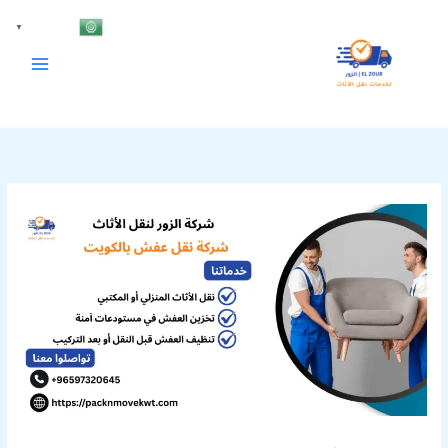
خطي
Arabic
▼
لى
لمحتوى