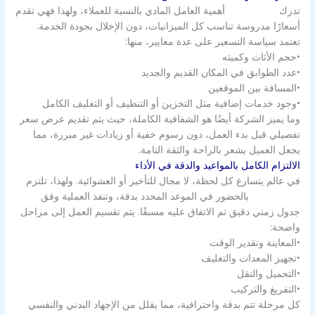
تدرك
شركة الزور
أهمية العامل المادي بالنسبة للعملاء، ولهذا فهي تقدم
أسعارًا مدروسة تناسب كل الميزانيات، دون الإخلال بجودة الخدمة.
تعتمد سياسة التسعير على عدة معايير، منها:
•حجم الأثاث وكميته
•عدد الطوابق في المكان القديم والجديد
•المسافة بين الموقعين
•وجود خدمات إضافية مثل التخزين أو التنظيف أو التغليف الكامل
وما يميز الشركة أيضًا هو الشفافية الكاملة، حيث يتم تقديم عرض سعر
تفصيلي قبل بدء العمل، دون رسوم خفية أو زيادات غير مبررة، مما
يجعل العميل يشعر بالراحة والثقة التامة.
الالتزام الكامل بالمواعيد والدقة في الأداء
في عالم يتسارع كل لحظة، لا مجال للتأخير أو العشوائية. ولهذا، تلتزم
شركة الزور
بالحضور في الموعد المحدد بدقة، وتنفذ العملية وفق
جدول زمني دقيق تم الاتفاق عليه مسبقًا. يتم تقسيم العمل إلى مراحل
واضحة:
•المعاينة وتقدير الوقت
•تجهيز المعدات والتغليف
•التحميل والنقل
•التفريغ والتركيب
كل مرحلة تتم بدقة واحترافية، مما يقلل من الإجهاد البدني والنفسي