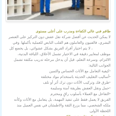
طاقم فني عالي الكفاءة ومدرب على أعلى مستوى
لا يمكن الحديث عن أفضل شركة نقل عفش دون التركيز على العنصر
البشري، فالفنيون والعاملون هم القلب النابض للعملية بأكملها. وفي
شركة الزور
، لا يتم اختيار أفراد الفريق بشكل عشوائي، بل يخضع كل
موظف لمعايير دقيقة في الاختيار تشمل الأخلاق، اللياقة البدنية،
الالتزام، وسرعة التعلم، قبل أن يدخل مرحلة تدريب مكثفة تشمل
الجوانب التالية:
•كيفية التعامل مع الأثاث الحساس والثمين
•أساليب التغليف الحديثة باستخدام مواد مختلفة
•طرق فك وتركيب الأثاث دون ترك أثر أو تلف
•حمل ونقل العفش بطريقة آمنة وسليمة
•التفاعل مع العملاء بأسلوب راقٍ ومحترم
الفريق لا يعمل فقط على تنفيذ المهمة، بل يتعامل مع الأثاث وكأنه
ملكه الشخصي، مما يزرع الثقة والاطمئنان في نفس العميل منذ
اللحظة الأولى.