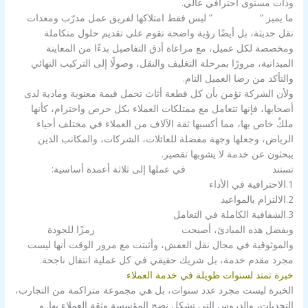
وذات مستوى احترافي عالي.
ما يميز “
شركة الزور
” ليس فقط امتلاكها لفريق عمل مدرّب ومعدات
نقل حديثة، بل أيضًا رؤية واضحة تقوم على تقديم حلول متكاملة
ومخصصة لكل عميل، مع مراعاة أدق التفاصيل بدءًا من المعاينة
الميدانية، مرورًا بمرحلة التغليف والنقل، وصولًا إلى التركيب النهائي
والتأكد من رضا العميل التام.
ولأن الشركة تؤمن بأن كل قطعة أثاث تحمل قيمة معنوية ومادية لدى
أصحابها، فإنها تتعامل مع ممتلكات العملاء بكل حرص واحترام، كأنها
ملكٌ خاص بها، مما أكسبها ثقة الآلاف من العملاء في مختلف أحياء
الرياض، وجعلها وجهة مفضلة للعائلات، الشركات، والمكاتب الذين
يبحثون عن خدمة لا يشوبها تقصير.
تستند
شركة الزور بالكويت
في عملها إلى ثلاثة أعمدة أساسية:
1.الاحترافية في الأداء
2.الالتزام بالمواعيد
3.الشفافية الكاملة في التعامل
وبفضل هذه المبادئ، أصبحت
شركة الزور بالكويت
رمزًا للجودة
والموثوقية في مجال نقل العفش، وأثبتت مع مرور الوقت أنها ليست
مجرد مقدم خدمة، بل شريك حقيقي في كل عملية انتقال ناجحة.
خبرة تمتد لسنوات طويلة في خدمة العملاء
الخبرة ليست مجرد عدد سنوات، بل هي مجموعة متراكمة من التجارب،
التحديات، والدروس التي تشكل نضج المؤسسة وثقة العملاء بها. و