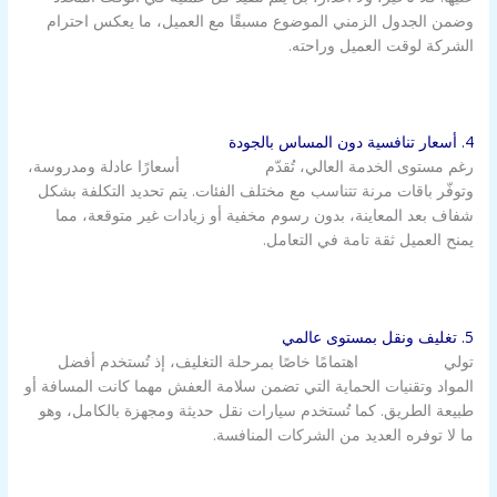
وضمن الجدول الزمني الموضوع مسبقًا مع العميل، ما يعكس احترام
الشركة لوقت العميل وراحته.
4. أسعار تنافسية دون المساس بالجودة
رغم مستوى الخدمة العالي، تُقدّم
شركة الزور
أسعارًا عادلة ومدروسة،
وتوفّر باقات مرنة تتناسب مع مختلف الفئات. يتم تحديد التكلفة بشكل
شفاف بعد المعاينة، بدون رسوم مخفية أو زيادات غير متوقعة، مما
يمنح العميل ثقة تامة في التعامل.
5. تغليف ونقل بمستوى عالمي
تولي
شركة الزور
اهتمامًا خاصًا بمرحلة التغليف، إذ تُستخدم أفضل
المواد وتقنيات الحماية التي تضمن سلامة العفش مهما كانت المسافة أو
طبيعة الطريق. كما تُستخدم سيارات نقل حديثة ومجهزة بالكامل، وهو
ما لا توفره العديد من الشركات المنافسة.