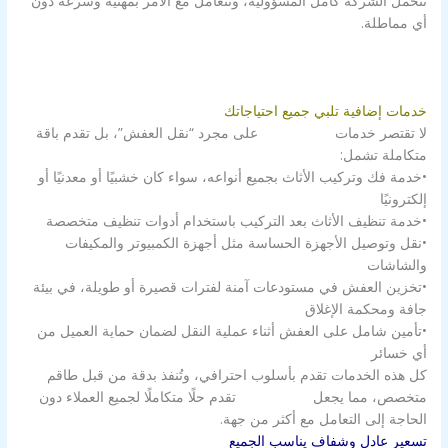
تتحمّل الشركة كامل المسؤولية، وتتعامل مع الأمر بمهنية وسرعة دون
أي مماطلة.
خدمات إضافية تلبي جميع احتياجاتك
لا تقتصر خدمات
شركة الزور
على مجرد “نقل العفش”، بل تقدم باقة
متكاملة تشمل:
•خدمة فك وتركيب الأثاث بجميع أنواعه، سواء كان خشبيًا أو معدنيًا أو
إلكترونيًا
•خدمة تنظيف الأثاث بعد التركيب باستخدام أدوات تنظيف متخصصة
•نقل وتوصيل الأجهزة الحساسة مثل أجهزة الكمبيوتر والمكيفات
والشاشات
•تخزين العفش في مستودعات آمنة لفترات قصيرة أو طويلة، في بيئة
جافة ومحكمة الإغلاق
•تأمين شامل على العفش أثناء عملية النقل لضمان حماية العميل من
أي خسائر
كل هذه الخدمات تقدم بأسلوب احترافي، وتُنفذ بدقة من قبل طاقم
متخصص، مما يجعل
شركة الزور
تقدم حلًا متكاملًا لجميع العملاء دون
الحاجة إلى التعامل مع أكثر من جهة.
تسعير عادل وشفاف يناسب الجميع