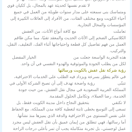
شركة الزور بالكويت
لا تقدم نفسها كحديثة عهد بالمجال، بل ككيان قوي
ومتماسك بنى سمعته على مدار سنوات طويلة من العمل في جميع
أحياء الكويت ومع مختلف الفئات، من الأفراد إلى العائلات الكبيرة إلى
المؤسسات والمحال التجارية.
تعاملت
شركة الزور بالكويت
مع كافة أنواع الأثاث، من العفش
الكلاسيكي الضخم إلى الأثاث الحديث والمعقد تقنيًا، مما مكن طاقم
العمل من فهم تفاصيل كل قطعة واحتياجاتها أثناء الفك، التغليف، النقل،
والتركيب.
هذه التجربة الواسعة جعلت من
شركة الزور بالكويت
الخيار المفضل
لكل من يطلب الجودة والموثوقية والهدوء النفسي في آن واحد.
رؤية ‌‌شركة نقل عفش بالكويت ورسالتها
في عالم يتطوّر بسرعة ويزداد فيه الطلب على الخدمات الاحترافية،
تتبنّى
شركة الزور
رؤية واضحة تهدف إلى أن تصبح الشركة الأولى في
المملكة العربية السعودية في مجال نقل العفش، من حيث جودة
الخدمة، رضا العملاء، وتكامل الحلول المقدمة.
لا تكتفي
شركة الزور
بتحقيق النجاح داخل مدينة الكويت فقط، بل
تسعى إلى التوسع بخطى ثابتة لتغطية كافة مدن المملكة، مع الحفاظ
على نفس المستوى من الاحترافية والدقة الذي يميزها منذ نشأتها.
أما رسالتها، فهي تنطلق من إيمان عميق بأن نقل العفش ليس مجرد
عمل لوجستي، بل تجربة متكاملة يجب أن تمر بأعلى درجات الراحة