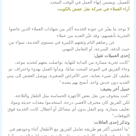
للعميل، ويضمن إنهاء العمل في الوقت المحدد.
آراء العملاء في ‌شركة نقل عفش بالكويت
لا يوجد ما يعبّر عن جودة الخدمة أكثر من شهادات العملاء الذين خاضوا
التجربة بأنفسهم، وقد عبّر العديد من عملاء
شركة نقل عفش
بالكويت
عن رضاهم التام وثقتهم الكبيرة في مستوى الخدمة، سواء من
حيث الدقة، السرعة، أو التعامل المهني.
إحدى العميلات تقول:
“كانت تجربة ممتازة من البداية للنهاية. تواصلت معهم لتحديد موعد،
وجاء الفريق في الموعد المحدد تمامًا، وبدأوا العمل بهدوء واحتراف. تم
تغليف كل شيء بعناية، حتى الأغراض الصغيرة، ووصل العفش إلى بيتي
الجديد دون خدش واحد. أنصح بهم بشدة.”
عميل آخر يضيف:
“كنت متخوف من نقل بعض الأجهزة الحساسة مثل التلفاز والثلاجة،
لكن الفريق كان محترف لأقصى درجة. استخدموا معدات حديثة ومواد
تغليف ممتازة، وتم النقل بدون أي مشاكل أو أعطال. كانت الخدمة فوق
التوقعات.”
وتذكر إحدى العائلات:
“ما أعجبني أكثر هو طريقة تعامل الفريق مع الأطفال أثناء وجودهم في
المنزل وقت النقل، كانوا حريصين على الهدوء وعدم إثارة الفوضى. كما