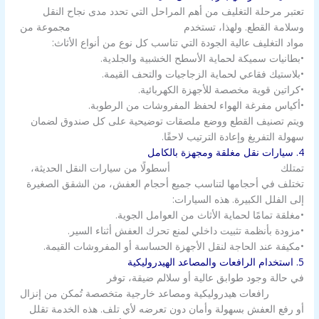
تعتبر مرحلة التغليف من أهم المراحل التي تحدد مدى نجاح النقل
وسلامة القطع. ولهذا، تستخدم
شركة نقل عفش بالكويت
مجموعة من
مواد التغليف عالية الجودة التي تناسب كل نوع من أنواع الأثاث:
•بطانيات سميكة لحماية الأسطح الخشبية والجلدية.
•بلاستيك فقاعي لحماية الزجاجيات والتحف القيمة.
•كراتين قوية مخصصة للأجهزة الكهربائية.
•أكياس مفرغة الهواء لحفظ المفروشات من الرطوبة.
ويتم تصنيف القطع ووضع ملصقات توضيحية على كل صندوق لضمان
سهولة التفريغ وإعادة الترتيب لاحقًا.
4. سيارات نقل مغلقة ومجهزة بالكامل
تمتلك
شركة نقل عفش بالكويت
أسطولًا من سيارات النقل الحديثة،
تختلف في أحجامها لتناسب جميع أحجام العفش، من الشقق الصغيرة
إلى الفلل الكبيرة. هذه السيارات:
•مغلقة تمامًا لحماية الأثاث من العوامل الجوية.
•مزودة بأنظمة تثبيت داخلي لمنع تحرك العفش أثناء السير.
•مكيفة عند الحاجة لنقل الأجهزة الحساسة أو المفروشات القيمة.
5. استخدام الرافعات والمصاعد الهيدروليكية
في حالة وجود طوابق عالية أو سلالم ضيقة، توفر
شركة نقل عفش
بالكويت
رافعات هيدروليكية ومصاعد خارجية متخصصة تُمكن من إنزال
أو رفع العفش بسهولة وأمان دون تعرضه لأي تلف. هذه الخدمة تقلل