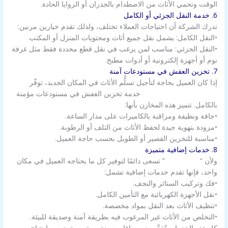
الوقت وتحمي الأثاث من الاصطدام بالجدران أو الزوايا الحادة.
6. خدمة النقل الجزئي أو الكامل
تدرك الشركة أن احتياجات العملاء تختلف، ولذلك تقدم خيارين مرنين:
•النقل الكامل: يشمل نقل جميع أثاث ومحتويات المنزل أو المكتب
•النقل الجزئي: مناسب لمن يرغب في نقل قطع محددة فقط مثل غرفة
نوم أو أجهزة إلكترونية أو أدوات مطبخ.
7. تخزين العفش في مستودعات آمنة
إذا كان العميل بحاجة لتأجيل تسلُّم الأثاث في المكان الجديد، توفّر
شركة نقل عفش بالكويت
خدمة تخزين العفش في مستودعات مؤمنة
بالكامل. تتميز هذه المخازن بأنها:
•جافة ونظيفة ومراقبة بالكاميرات على مدار الساعة.
•مزودة بتهوية جيدة لحفظ الأثاث من التلف أو الرطوبة.
•مناسبة للتخزين القصير أو الطويل بحسب حاجة العميل.
8. خدمات إضافية متميزة
ولأن “
شركة الزور
” تسعى دائمًا لتوفير كل ما يحتاجه العميل في مكان
واحد، فإنها تقدم خدمات إضافية تشمل:
•فك وتركيب الستائر والنجف.
•نقل الأجهزة الكهربائية مع التأمين الكامل.
•تنظيف الأثاث بعد النقل بمواد مخصصة.
•التخلص من الأثاث غير المرغوب فيه بطريقة آمنة وصديقة للبيئة.
كل هذه الخدمات تُقدَّم ضمن باقات مرنة ومخصصة حسب احتياج