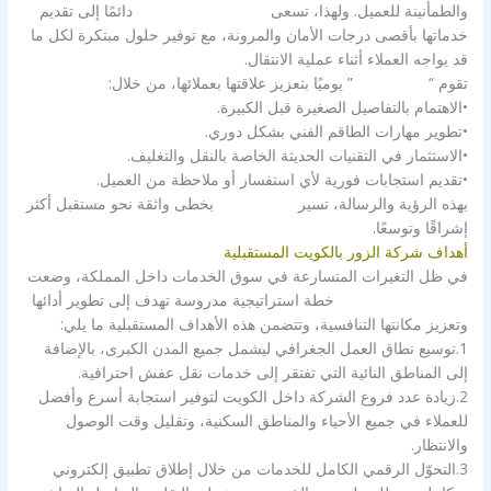
والطمأنينة للعميل. ولهذا، تسعى
شركة الزور بالكويت
دائمًا إلى تقديم
خدماتها بأقصى درجات الأمان والمرونة، مع توفير حلول مبتكرة لكل ما
قد يواجه العملاء أثناء عملية الانتقال.
تقوم “
شركة الزور
” يوميًا بتعزيز علاقتها بعملائها، من خلال:
•الاهتمام بالتفاصيل الصغيرة قبل الكبيرة.
•تطوير مهارات الطاقم الفني بشكل دوري.
•الاستثمار في التقنيات الحديثة الخاصة بالنقل والتغليف.
•تقديم استجابات فورية لأي استفسار أو ملاحظة من العميل.
بهذه الرؤية والرسالة، تسير
شركة الزور
بخطى واثقة نحو مستقبل أكثر
إشراقًا وتوسعًا.
أهداف ‌شركة الزور بالكويت المستقبلية
في ظل التغيرات المتسارعة في سوق الخدمات داخل المملكة، وضعت
شركة الزور بالكويت
خطة استراتيجية مدروسة تهدف إلى تطوير أدائها
وتعزيز مكانتها التنافسية، وتتضمن هذه الأهداف المستقبلية ما يلي:
1.توسيع نطاق العمل الجغرافي ليشمل جميع المدن الكبرى، بالإضافة
إلى المناطق النائية التي تفتقر إلى خدمات نقل عفش احترافية.
2.زيادة عدد فروع الشركة داخل الكويت لتوفير استجابة أسرع وأفضل
للعملاء في جميع الأحياء والمناطق السكنية، وتقليل وقت الوصول
والانتظار.
3.التحوّل الرقمي الكامل للخدمات من خلال إطلاق تطبيق إلكتروني