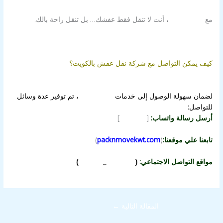
مع
شركة الزور
، أنت لا تنقل فقط عفشك… بل تنقل راحة بالك.
كيف يمكن التواصل مع شركة نقل عفش بالكويت؟
لضمان سهولة الوصول إلى خدمات
شركة الزور
، تم توفير عدة وسائل
للتواصل:
أرسل رسالة واتساب:
[
اضغط هنا
]
تابعنا علي موقعنا:
(
packnmovekwt.com
)
مواقع التواصل الاجتماعي:
(
انستجرام
_
فيسبوك
)
المقالة التالية
←