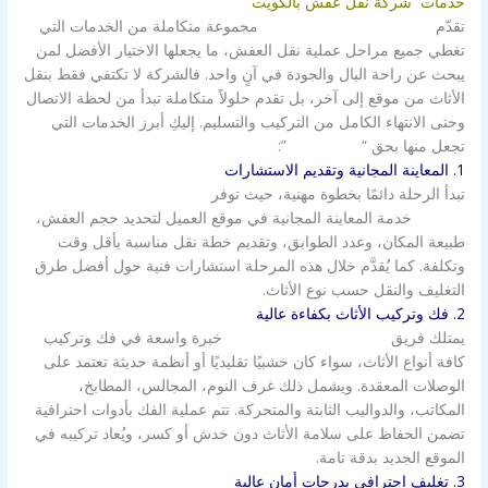
خدمات ‌‌ شركة نقل عفش بالكويت
تقدّم ‌
شركة نقل عفش بالكويت
مجموعة متكاملة من الخدمات التي
تغطي جميع مراحل عملية نقل العفش، ما يجعلها الاختيار الأفضل لمن
يبحث عن راحة البال والجودة في آنٍ واحد. فالشركة لا تكتفي فقط بنقل
الأثاث من موقع إلى آخر، بل تقدم حلولاً متكاملة تبدأ من لحظة الاتصال
وحتى الانتهاء الكامل من التركيب والتسليم. إليكِ أبرز الخدمات التي
تجعل منها بحق “
شركة الزور
”:
1. المعاينة المجانية وتقديم الاستشارات
تبدأ الرحلة دائمًا بخطوة مهنية، حيث توفر
شركة نقل عفش
بالكويت
خدمة المعاينة المجانية في موقع العميل لتحديد حجم العفش،
طبيعة المكان، وعدد الطوابق، وتقديم خطة نقل مناسبة بأقل وقت
وتكلفة. كما يُقدَّم خلال هذه المرحلة استشارات فنية حول أفضل طرق
التغليف والنقل حسب نوع الأثاث.
2. فك وتركيب الأثاث بكفاءة عالية
يمتلك فريق
شركة نقل عفش بالكويت
خبرة واسعة في فك وتركيب
كافة أنواع الأثاث، سواء كان خشبيًا تقليديًا أو أنظمة حديثة تعتمد على
الوصلات المعقدة. ويشمل ذلك غرف النوم، المجالس، المطابخ،
المكاتب، والدواليب الثابتة والمتحركة. تتم عملية الفك بأدوات احترافية
تضمن الحفاظ على سلامة الأثاث دون خدش أو كسر، ويُعاد تركيبه في
الموقع الجديد بدقة تامة.
3. تغليف احترافي بدرجات أمان عالية