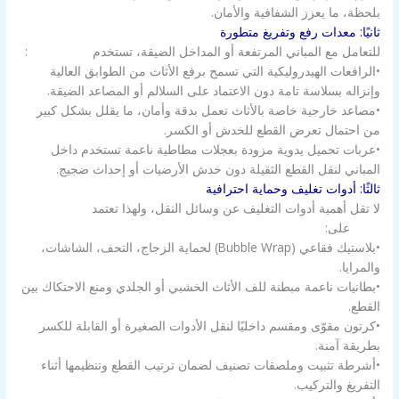
بلحظة، ما يعزز الشفافية والأمان.
ثانيًا: معدات رفع وتفريغ متطورة
للتعامل مع المباني المرتفعة أو المداخل الضيقة، تستخدم
شركة الزور
:
•الرافعات الهيدروليكية التي تسمح برفع الأثاث من الطوابق العالية
وإنزاله بسلاسة تامة دون الاعتماد على السلالم أو المصاعد الضيقة.
•مصاعد خارجية خاصة بالأثاث تعمل بدقة وأمان، ما يقلل بشكل كبير
من احتمال تعرض القطع للخدش أو الكسر.
•عربات تحميل يدوية مزودة بعجلات مطاطية ناعمة تستخدم داخل
المباني لنقل القطع الثقيلة دون خدش الأرضيات أو إحداث ضجيج.
ثالثًا: أدوات تغليف وحماية احترافية
لا تقل أهمية أدوات التغليف عن وسائل النقل، ولهذا تعتمد
شركة
الزور
على:
•بلاستيك فقاعي (Bubble Wrap) لحماية الزجاج، التحف، الشاشات،
والمرايا.
•بطانيات ناعمة مبطنة للف الأثاث الخشبي أو الجلدي ومنع الاحتكاك بين
القطع.
•كرتون مقوّى ومقسم داخليًا لنقل الأدوات الصغيرة أو القابلة للكسر
بطريقة آمنة.
•أشرطة تثبيت وملصقات تصنيف لضمان ترتيب القطع وتنظيمها أثناء
التفريغ والتركيب.