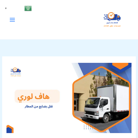
خطي
Arabic
▼
لى
لمحتوى