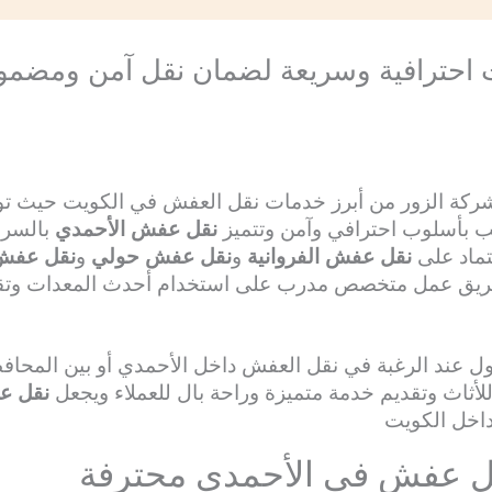
احترافية وسريعة لضمان نقل آمن ومضمون
Alahly Med
كة الزور من أبرز خدمات نقل العفش في الكويت حيث توفر 
ب بأسلوب احترافي وآمن وتتميز
نقل عفش الأحمدي
بالسرعة
تماد على
نقل عفش الفروانية
و
نقل عفش حولي
و
نقل عفش 
 فريق عمل متخصص مدرب على استخدام أحدث المعدات وتقني
لأول عند الرغبة في نقل العفش داخل الأحمدي أو بين المح
للأثاث وتقديم خدمة متميزة وراحة بال للعملاء ويجعل
نقل ع
داخل الكويت
قل عفش في الأحمدي محترفة