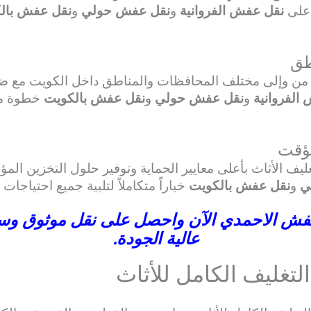
 على
نقل عفش الفروانية
و
نقل عفش حولي
و
نقل عفش بال
طق
من وإلى مختلف المحافظات والمناطق داخل الكويت مع ضمان
الفروانية
و
نقل عفش حولي
و
نقل عفش بالكويت
خطوة موث
مؤقت
ليف الأثاث بأعلى معايير الحماية وتوفير حلول التخزين الم
ي
و
نقل عفش بالكويت
خياراً متكاملاً لتلبية جميع احتياجات
عفش الاحمدي الآن واحصل على نقل موثوق وسر
عالية الجودة.
تغليف الكامل للأثاث