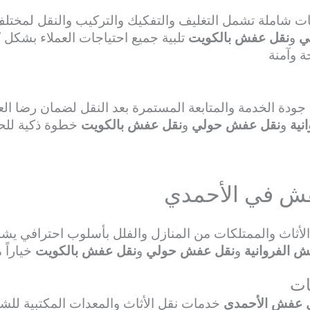
 شاملة تشمل التغليف والتفكيك والتركيب والنقل لمختلف 
ي
و
نقل عفش بالكويت
تلبية جميع احتياجات العملاء بشكل 
 وآمنة
دة الخدمة والمتابعة المستمرة بعد النقل لضمان رضا الع
نية
و
نقل عفش حولي
و
نقل عفش بالكويت
خطوة ذكية للح
يه
فش في الأحمدي
لأثاث والممتلكات من المنازل والفلل بأسلوب احترافي يشم
 الفروانية
و
نقل عفش حولي
و
نقل عفش بالكويت
خياراً م
ات
 عفش الأحمدي
خدمات نقل الأثاث والمعدات المكتبية لل