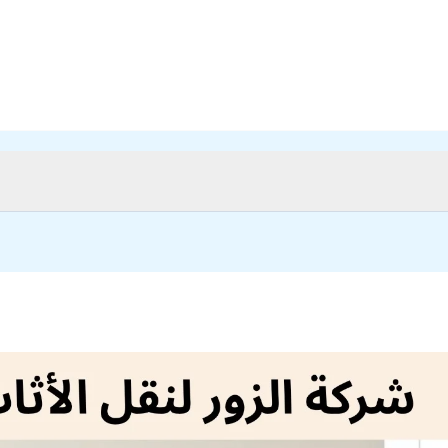
Make a call: +96597320645