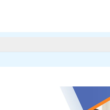
Make a call: +96597320645