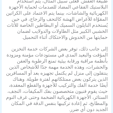
طبيعة العفش. فعلى سبيل المثال، يتم استخدام
البلاستيك الفقاعي المضاد للصدمات لحماية الأجهزة
الكهربائية والشاشات، بينما يتم الاعتماد على الكراتين
المقوّاة للأغراض الهشة كالتحف والزجاج، في حين
يُستخدم النايلون السميك أو البطاطين الخاصة للأثاث
الخشبي الكبير مثل الطاولات والدولايب لضمان
حمايتها من الخدوش والاحتكاك أثناء التحميل.
إلى جانب ذلك، توفر بعض الشركات خدمة التخزين
المؤقت والبعيد المدى في مستودعات مؤمنة ومزودة
بأنظمة مراقبة ورقابة بيئية تمنع الرطوبة والعفن
والحشرات، وهذه الخدمة مهمة جدًا للأشخاص الذين
ينتقلون إلى منزل لم يكتمل تجهيزه بعد أو المسافرين
الذين يتركون بعض ممتلكاتهم لفترة طويلة. وهناك
أيضًا خدمة الفك والتركيب للأجهزة والقطع المعقدة،
حيث يقوم فنيون متخصصون بفك المكيفات، النجف،
الستائر، الأجهزة الكهربائية الضخمة وحتى غرف النوم
والمطابخ، ثم إعادة تركيبها بنفس الدقة في المكان
الجديد دون أي ضرر.