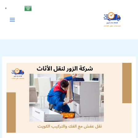
خطي
Arabic
▼
لى
لمحتوى